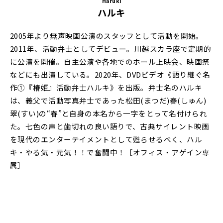
Haruki
ハルキ
2005年より無声映画公演のスタッフとして活動を開始。
2011年、活動弁士としてデビュー。川越スカラ座で定期的
に公演を開催。自主公演や各地でのホール上映会、映画祭
などにも出演している。2020年、DVDビデオ《語り継ぐ名
作①『椿姫』活動弁士ハルキ》を出版。弁士名のハルキ
は、義父で活動写真弁士であった松田(まつだ)春(しゅん)
翠(すい)の“春”と自身の本名から一字をとって名付けられ
た。七色の声と歯切れの良い語りで、古典サイレント映画
を現代のエンターテイメントとして甦らせるべく、ハル
キ・やる気・元気！！で奮闘中！［オフィス・アゲイン専
属］