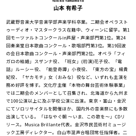
Yukiko Yamamoto
山本 有希子
武蔵野音楽大学音楽学部声楽学科卒業。二期会オペラスト
ゥーディオ・マスタークラス在籍中、ウィーンに留学。第1
回モーツァルトコンクールin芦屋・声楽部門第1位。第24
回奏楽堂日本歌曲コンクール・歌唱部門第3位。第19回波
の会日本歌曲コンクール・声楽部門第2位。オペラ「フィ
ガロの結婚」スザンナ役、「班女」(初演)花子役、「電
話」ルーシー役、「能登奇譚」小夜役、「東方の宝」楊貴
妃役、「ヤカモチ」女（おみな）役など、いずれも主演を
務め好評を博す。文化庁主催「本物の舞台芸術体験事業」
では二期会のメンバーとして召集され、北海道から九州ま
で100公演以上に及ぶ学校公演に出演。東京・富山・金沢
にてソロリサイタルを開催ほか、国内外の音楽祭にも多数
出演している。「はなやぐ朝 ～いま、この歌を～」CDリ
リース。Musica Brillante代表。金沢市民芸術村ミュージ
ック工房ディレクター。白山市混声合唱団常任指揮者。二