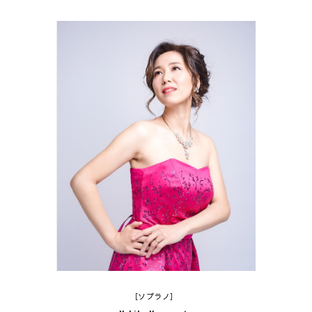
［ソプラノ］