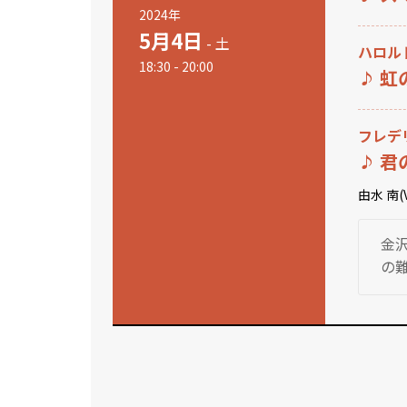
2024年
5月4日
- 土
ハロル
18:30 - 20:00
虹
フレデ
君
由水 南(
金
の