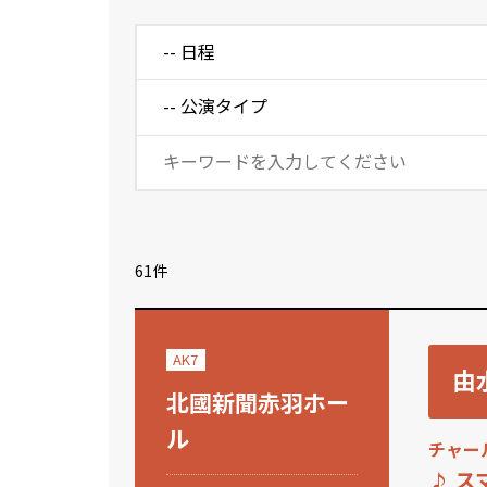
61件
AK7
由水
北國新聞赤羽ホー
ル
チャー
ス